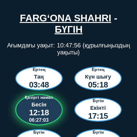
FARG‘ONA SHAHRI
-
БҮГІН
Ағымдағы уақыт:
10:47:56
(құрылғыңыздың
уақыты)
Ертең
Ертең
Таң
Күн шығу
03:48
05:18
Қазіргі намаз
Бүгін
Бесін
Екінті
12:18
17:15
06:27:03
Бүгін
Бүгін