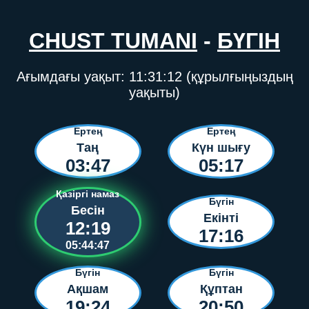
CHUST TUMANI
-
БҮГІН
Ағымдағы уақыт:
11:31:12
(құрылғыңыздың
уақыты)
Ертең
Ертең
Таң
Күн шығу
03:47
05:17
Қазіргі намаз
Бүгін
Бесін
Екінті
12:19
17:16
05:44:47
Бүгін
Бүгін
Ақшам
Құптан
19:24
20:50