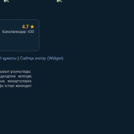
4.7 ★
Бағалағандар: 430
I құжаты
|
Сайтқа енгізу (Widget)
отырып ұсынылады.
лдігіне кепілдік
лық жаңартуларға
 істері жөніндегі