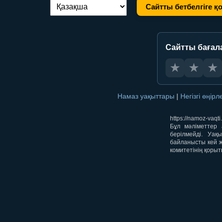
Сайтты бетбелгіге қ
Тілді ауыстыру:
Сайтты бағал
★
★
★
Намаз уақыттары
|
Негізгі өңір
https://namoz-va
Бұл мәліметтер 
берілмейді. Уақ
байланысты кей ж
комитетінің қорыт