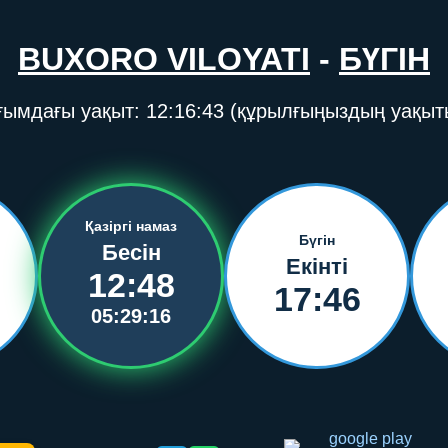
BUXORO VILOYATI
-
БҮГІН
ғымдағы уақыт:
12:16:43
(құрылғыңыздың уақыт
Қазіргі намаз
Бүгін
Бесін
Екінті
12:48
17:46
05:29:16