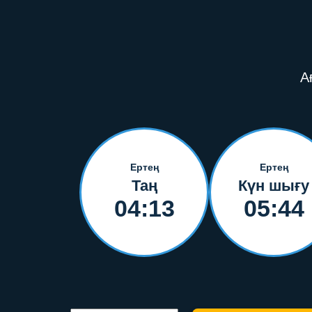
А
Ертең
Ертең
Таң
Күн шығу
04:13
05:44