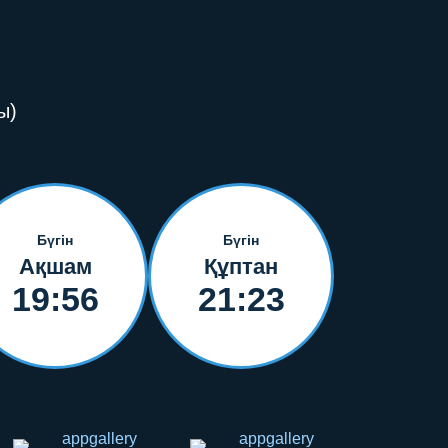
ы)
Бүгін
Бүгін
Ақшам
Құптан
19:56
21:23