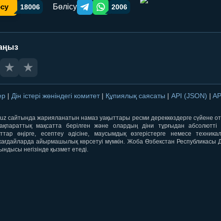
Бөлісу
осу
18006
2006
Telegram orqali ulashish
WhatsApp orqali ulashish
аңыз
★
★
лер
|
Дін істері жөніндегі комитет
|
Құпиялық саясаты
|
API (JSON)
|
AP
qti.uz сайтында жарияланатын намаз уақыттары ресми дереккөздерге сүйене 
ақпараттық мақсатта берілген және олардың діни тұрғыдан абсолютті дә
ыттар өңірге, есептеу әдісіне, маусымдық өзгерістерге немесе техника
ағдайларда айырмашылық көрсетуі мүмкін. Жоба Өзбекстан Республикасы Дін
ындысы негізінде қызмет етеді.