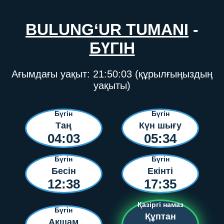
BULUNG‘UR TUMANI
-
БҮГІН
Ағымдағы уақыт:
21:50:03
(құрылғыңыздың
уақыты)
Бүгін
Бүгін
Таң
Күн шығу
04:03
05:34
Бүгін
Бүгін
Бесін
Екінті
12:38
17:35
Қазіргі намаз
Бүгін
Құптан
Ақшам