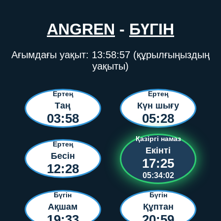
ANGREN
-
БҮГІН
Ағымдағы уақыт:
13:58:57
(құрылғыңыздың
уақыты)
Ертең
Ертең
Таң
Күн шығу
03:58
05:28
Қазіргі намаз
Ертең
Екінті
Бесін
17:25
12:28
05:34:02
Бүгін
Бүгін
Ақшам
Құптан
19:33
20:59