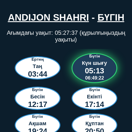
ANDIJON SHAHRI
-
БҮГІН
Ағымдағы уақыт:
05:27:37
(құрылғыңыздың
уақыты)
Бүгін
Ертең
Күн шығу
Таң
05:13
03:44
06:49:22
Бүгін
Бүгін
Бесін
Екінті
12:17
17:14
Бүгін
Бүгін
Ақшам
Құптан
19:24
20:50