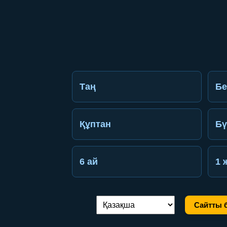
Таң
Бе
Құптан
Бү
6 ай
1 
Сайтты б
Тілді ауыстыру: