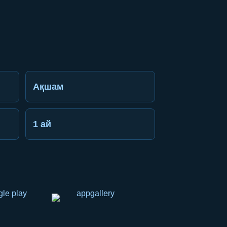
Ақшам
1 ай