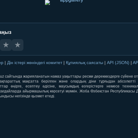
аңыз
★
★
лер
|
Дін істері жөніндегі комитет
|
Құпиялық саясаты
|
API (JSON)
|
AP
qti.uz сайтында жарияланатын намаз уақыттары ресми дереккөздерге сүйене 
ақпараттық мақсатта берілген және олардың діни тұрғыдан абсолютті дә
ыттар өңірге, есептеу әдісіне, маусымдық өзгерістерге немесе техника
ағдайларда айырмашылық көрсетуі мүмкін. Жоба Өзбекстан Республикасы Дін
ындысы негізінде қызмет етеді.