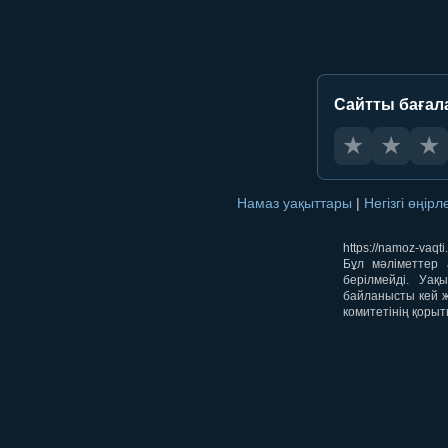
Сайтты бағал
★
★
★
Намаз уақыттары
|
Негізгі өңір
https://namoz-va
Бұл мәліметтер 
берілмейді. Уақ
байланысты кей ж
комитетінің қорыт