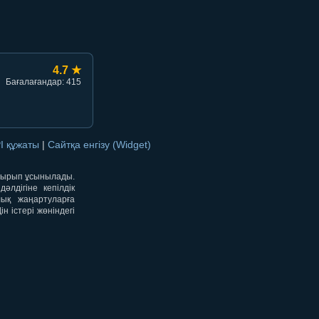
4.7 ★
Бағалағандар: 415
I құжаты
|
Сайтқа енгізу (Widget)
отырып ұсынылады.
лдігіне кепілдік
лық жаңартуларға
 істері жөніндегі