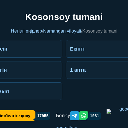
Kosonsoy tumani
Негізгі өңірлер
/
Namangan viloyati
/
Kosonsoy tumani
сін
Екінті
гін
1 апта
жыл
Бөлісу
етбелгіге қосу
17955
1981
Telegram orqali ulashish
WhatsApp orqali ulashish