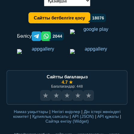
Тілді ауыстыру:
Сайтты бетбелгіге қосу
18076
Бөлісу
2044
Telegram orqali ulashish
WhatsApp orqali ulashish
Сайтты бағалаңыз
4.7 ★
Бағалағандар: 448
★
★
★
★
★
Намаз уақыттары
|
Негізгі өңірлер
|
Дін істері жөніндегі
комитет
|
Құпиялық саясаты
|
API (JSON)
|
API құжаты
|
Сайтқа енгізу (Widget)