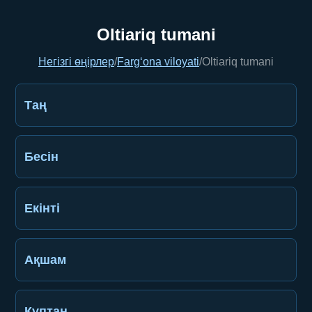
Oltiariq tumani
Негізгі өңірлер
/
Farg‘ona viloyati
/
Oltiariq tumani
Таң
Бесін
Екінті
Ақшам
Құптан