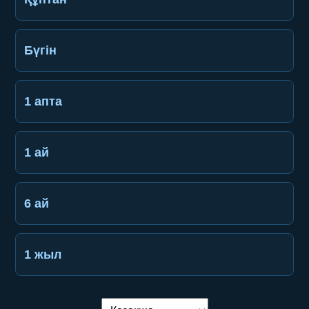
Бүгін
1 апта
1 ай
6 ай
1 жыл