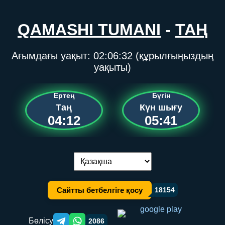
QAMASHI TUMANI
-
ТАҢ
Ағымдағы уақыт:
02:06:32
(құрылғыңыздың
уақыты)
Ертең
Бүгін
Таң
Күн шығу
04:12
05:41
Тілді ауыстыру:
Сайтты бетбелгіге қосу
18154
Бөлісу
2086
Telegram orqali ulashish
WhatsApp orqali ulashish