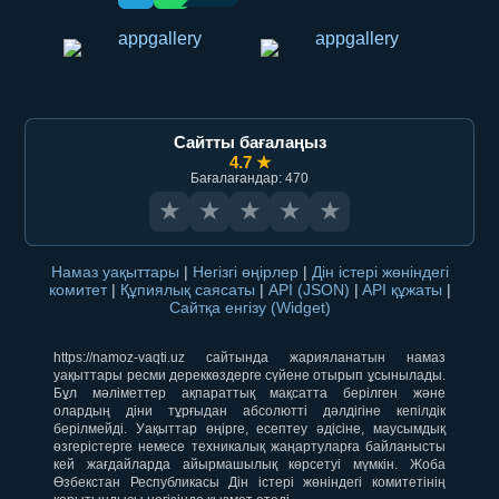
Сайтты бағалаңыз
4.7 ★
Бағалағандар: 470
★
★
★
★
★
Намаз уақыттары
|
Негізгі өңірлер
|
Дін істері жөніндегі
комитет
|
Құпиялық саясаты
|
API (JSON)
|
API құжаты
|
Сайтқа енгізу (Widget)
https://namoz-vaqti.uz сайтында жарияланатын намаз
уақыттары ресми дереккөздерге сүйене отырып ұсынылады.
Бұл мәліметтер ақпараттық мақсатта берілген және
олардың діни тұрғыдан абсолютті дәлдігіне кепілдік
берілмейді. Уақыттар өңірге, есептеу әдісіне, маусымдық
өзгерістерге немесе техникалық жаңартуларға байланысты
кей жағдайларда айырмашылық көрсетуі мүмкін. Жоба
Өзбекстан Республикасы Дін істері жөніндегі комитетінің