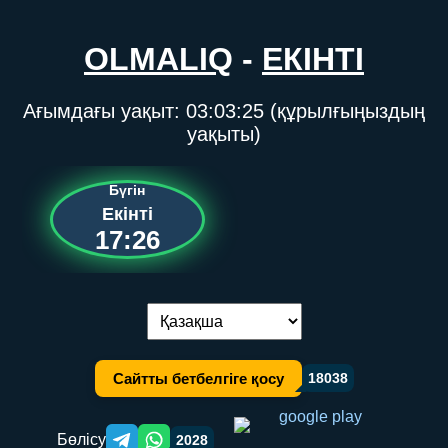
OLMALIQ
-
ЕКІНТІ
Ағымдағы уақыт:
03:03:25
(құрылғыңыздың
уақыты)
Бүгін
Екінті
17:26
Тілді ауыстыру:
Сайтты бетбелгіге қосу
18038
Бөлісу
2028
Telegram orqali ulashish
WhatsApp orqali ulashish