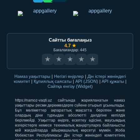
Сайтты бағалаңыз
4.7 ★
Бағалағандар: 445
★
★
★
★
★
Намаз уақыттары
|
Негізгі өңірлер
|
Дін істері жөніндегі
комитет
|
Құпиялық саясаты
|
API (JSON)
|
API құжаты
|
Сайтқа енгізу (Widget)
https://namoz-vaqti.uz сайтында жарияланатын намаз
уақыттары ресми дереккөздерге сүйене отырып ұсынылады.
Бұл мәліметтер ақпараттық мақсатта берілген және
олардың діни тұрғыдан абсолютті дәлдігіне кепілдік
берілмейді. Уақыттар өңірге, есептеу әдісіне, маусымдық
өзгерістерге немесе техникалық жаңартуларға байланысты
кей жағдайларда айырмашылық көрсетуі мүмкін. Жоба
Өзбекстан Республикасы Дін істері жөніндегі комитетінің