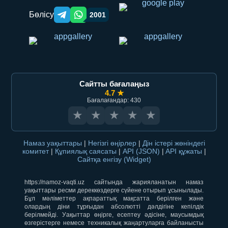
Бөлісу
2001
Telegram orqali ulashish
WhatsApp orqali ulashish
Сайтты бағалаңыз
4.7 ★
Бағалағандар: 430
★
★
★
★
★
Намаз уақыттары
|
Негізгі өңірлер
|
Дін істері жөніндегі
комитет
|
Құпиялық саясаты
|
API (JSON)
|
API құжаты
|
Сайтқа енгізу (Widget)
https://namoz-vaqti.uz сайтында жарияланатын намаз
уақыттары ресми дереккөздерге сүйене отырып ұсынылады.
Бұл мәліметтер ақпараттық мақсатта берілген және
олардың діни тұрғыдан абсолютті дәлдігіне кепілдік
берілмейді. Уақыттар өңірге, есептеу әдісіне, маусымдық
өзгерістерге немесе техникалық жаңартуларға байланысты