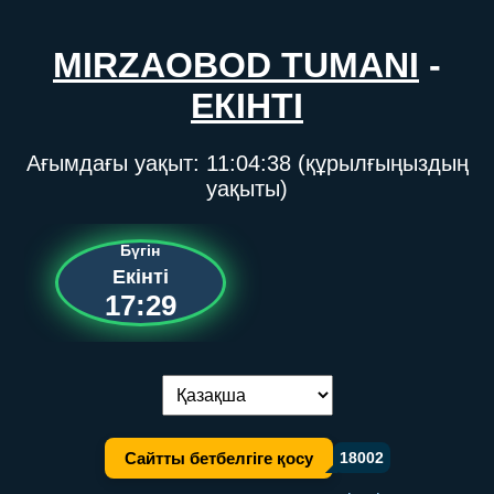
MIRZAOBOD TUMANI
-
ЕКІНТІ
Ағымдағы уақыт:
11:04:38
(құрылғыңыздың
уақыты)
Бүгін
Екінті
17:29
Тілді ауыстыру:
Сайтты бетбелгіге қосу
18002