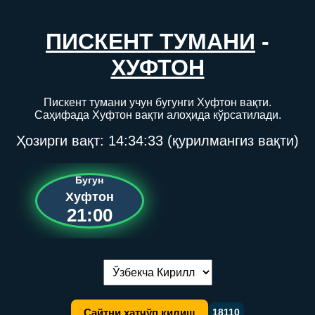
ПИСКЕНТ ТУМАНИ
-
ХУФТОН
Пискент тумани учун бугунги Хуфтон вақти.
Саҳифада Хуфтон вақти алоҳида кўрсатилади.
Ҳозирги вақт:
14:34:33
(қурилмангиз вақти)
Бугун
Хуфтон
21:00
Тилни алмаштириш:
Сайтни хатчўп қилиш
18110