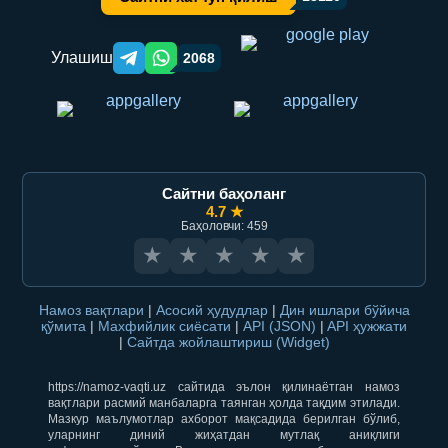
Улашиш
2068
Telegram orqali ulashish
WhatsApp orqali ulashish
Сайтни баҳоланг
4.7 ★
Баҳоловчи: 459
★
★
★
★
★
Намоз вақтлари
|
Асосий ҳудудлар
|
Дин ишлари бўйича
қўмита
|
Махфийлик сиёсати
|
API (JSON)
|
API ҳужжати
|
Сайтда жойлаштириш (Widget)
https://namoz-vaqti.uz сайтида эълон қилинаётган намоз
вақтлари расмий манбаларга таянган ҳолда тақдим этилади.
Мазкур маълумотлар ахборот мақсадида берилган бўлиб,
уларнинг диний жиҳатдан мутлақ аниқлиги