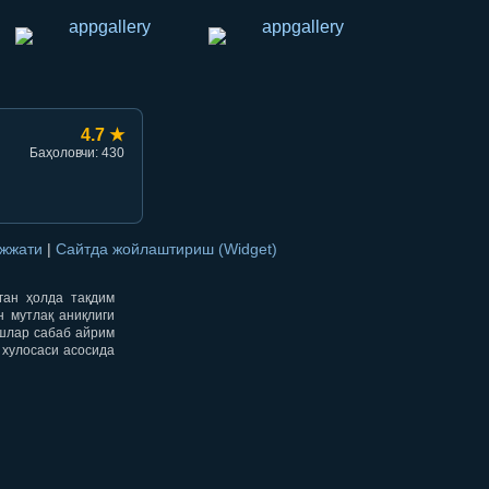
4.7 ★
Баҳоловчи: 430
ужжати
|
Сайтда жойлаштириш (Widget)
нган ҳолда тақдим
н мутлақ аниқлиги
ишлар сабаб айрим
 хулосаси асосида