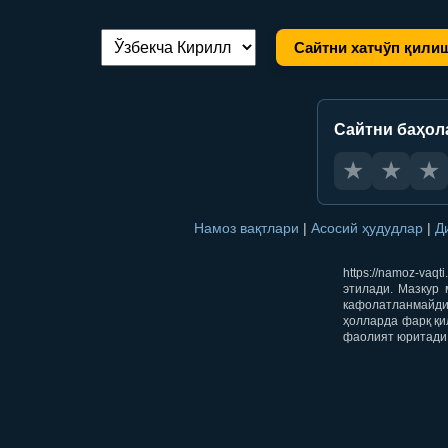
Сайтни хатчўп қили
Тилни алмаштириш:
Сайтни баҳол
★
★
★
Намоз вақтлари
|
Асосий ҳудудлар
|
Д
https://namoz-va
этилади. Мазкур 
кафолатланмайди.
ҳолларда фарқ қи
фаолият юритади