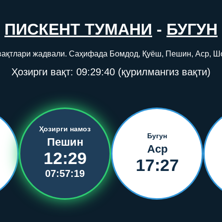
ПИСКЕНТ ТУМАНИ
-
БУГУН
 вақтлари жадвали. Саҳифада Бомдод, Қуёш, Пешин, Аср, Ш
Ҳозирги вақт:
09:29:40
(қурилмангиз вақти)
Ҳозирги намоз
Бугун
Пешин
Аср
12:29
17:27
07:57:19