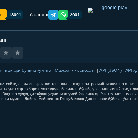
Улашиш
ш
18001
2001
Telegram orqali ulashish
WhatsApp orqali ulashish
анг
★
★
ин ишлари бўйича қўмита
|
Махфийлик сиёсати
|
API (JSON)
|
API ҳ
qti.uz сайтида эълон қилинаётган намоз вақтлари расмий манбаларга тая
маълумотлар ахборот мақсадида берилган бўлиб, уларнинг диний жиҳатда
 Вақтлар ҳудуд, ҳисоблаш усули, мавсумий ўзгаришлар ёки техник янгилан
лиши мумкин. Лойиҳа Ўзбекистон Республикаси Дин ишлари бўйича қўмитаси
.