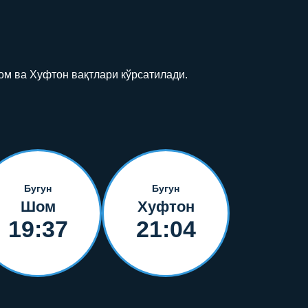
ом ва Хуфтон вақтлари кўрсатилади.
Бугун
Бугун
Шом
Хуфтон
19:37
21:04