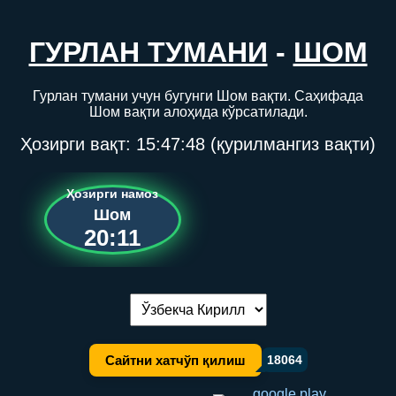
ГУРЛАН ТУМАНИ
-
ШОМ
Гурлан тумани учун бугунги Шом вақти. Саҳифада
Шом вақти алоҳида кўрсатилади.
Ҳозирги вақт:
15:47:48
(қурилмангиз вақти)
Ҳозирги намоз
Шом
20:11
Тилни алмаштириш:
Сайтни хатчўп қилиш
18064