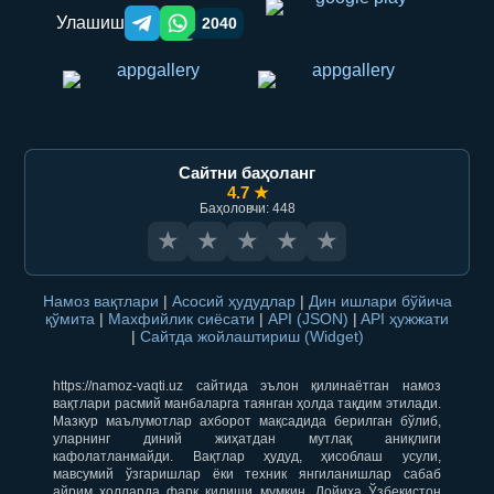
Улашиш
2040
Telegram orqali ulashish
WhatsApp orqali ulashish
Сайтни баҳоланг
4.7 ★
Баҳоловчи: 448
★
★
★
★
★
Намоз вақтлари
|
Асосий ҳудудлар
|
Дин ишлари бўйича
қўмита
|
Махфийлик сиёсати
|
API (JSON)
|
API ҳужжати
|
Сайтда жойлаштириш (Widget)
https://namoz-vaqti.uz сайтида эълон қилинаётган намоз
вақтлари расмий манбаларга таянган ҳолда тақдим этилади.
Мазкур маълумотлар ахборот мақсадида берилган бўлиб,
уларнинг диний жиҳатдан мутлақ аниқлиги
кафолатланмайди. Вақтлар ҳудуд, ҳисоблаш усули,
мавсумий ўзгаришлар ёки техник янгиланишлар сабаб
айрим ҳолларда фарқ қилиши мумкин. Лойиҳа Ўзбекистон