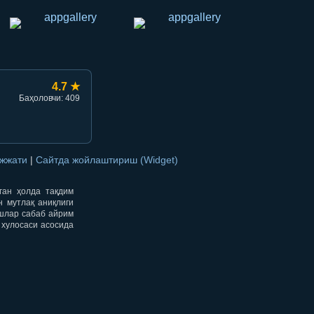
4.7 ★
Баҳоловчи: 409
ужжати
|
Сайтда жойлаштириш (Widget)
нган ҳолда тақдим
н мутлақ аниқлиги
ишлар сабаб айрим
 хулосаси асосида