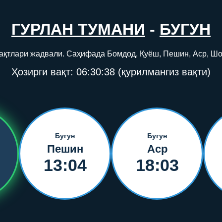
ГУРЛАН ТУМАНИ
-
БУГУН
 вақтлари жадвали. Саҳифада Бомдод, Қуёш, Пешин, Аср, Шо
Ҳозирги вақт:
06:30:38
(қурилмангиз вақти)
Бугун
Бугун
Пешин
Аср
13:04
18:03