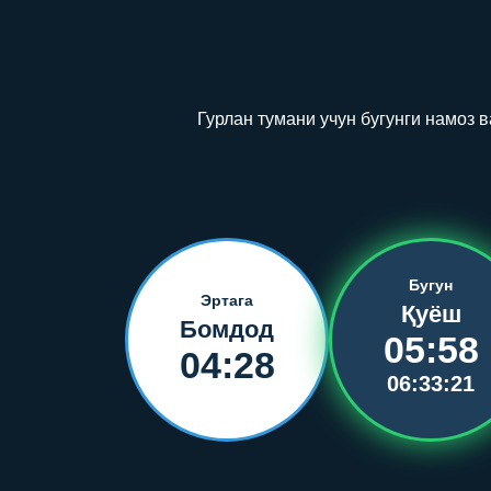
Гурлан тумани учун бугунги намоз
Бугун
Эртага
Қуёш
Бомдод
05:58
04:28
06:33:21