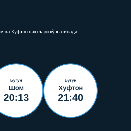
м ва Хуфтон вақтлари кўрсатилади.
Бугун
Бугун
Шом
Хуфтон
20:13
21:40