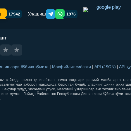
Улашиш
ш
17942
1976
Telegram orqali ulashish
WhatsApp orqali ulashish
анг
★
★
ин ишлари бўйича қўмита
|
Махфийлик сиёсати
|
API (JSON)
|
API ҳ
qti.uz сайтида эълон қилинаётган намоз вақтлари расмий манбаларга тая
маълумотлар ахборот мақсадида берилган бўлиб, уларнинг диний жиҳатда
 Вақтлар ҳудуд, ҳисоблаш усули, мавсумий ўзгаришлар ёки техник янгилан
лиши мумкин. Лойиҳа Ўзбекистон Республикаси Дин ишлари бўйича қўмитаси
.