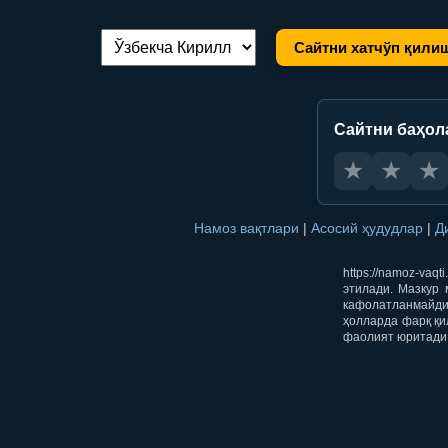
Сайтни хатчўп қили
Тилни алмаштириш:
Сайтни баҳол
★
★
★
Намоз вақтлари
|
Асосий ҳудудлар
|
Д
https://namoz-va
этилади. Мазкур 
кафолатланмайди.
ҳолларда фарқ қи
фаолият юритади