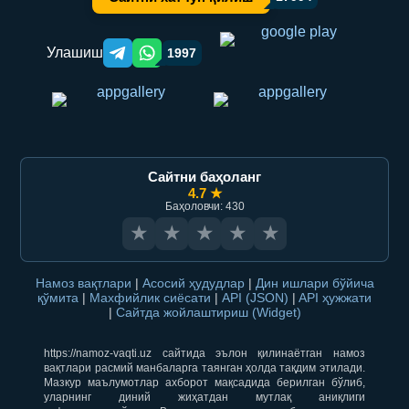
Улашиш
1997
Telegram orqali ulashish
WhatsApp orqali ulashish
Сайтни баҳоланг
4.7 ★
Баҳоловчи: 430
★
★
★
★
★
Намоз вақтлари
|
Асосий ҳудудлар
|
Дин ишлари бўйича
қўмита
|
Махфийлик сиёсати
|
API (JSON)
|
API ҳужжати
|
Сайтда жойлаштириш (Widget)
https://namoz-vaqti.uz сайтида эълон қилинаётган намоз
вақтлари расмий манбаларга таянган ҳолда тақдим этилади.
Мазкур маълумотлар ахборот мақсадида берилган бўлиб,
уларнинг диний жиҳатдан мутлақ аниқлиги