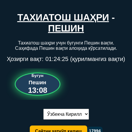
ТАХИАТОШ ШАҲРИ
-
ПЕШИН
Тахиатош шаҳри учун бугунги Пешин вақти.
Саҳифада Пешин вақти алоҳида кўрсатилади.
Ҳозирги вақт:
01:24:25
(қурилмангиз вақти)
Бугун
Пешин
13:08
Тилни алмаштириш:
Сайтни хатчўп қилиш
17994