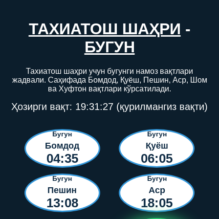
ТАХИАТОШ ШАҲРИ
-
БУГУН
Тахиатош шаҳри учун бугунги намоз вақтлари
жадвали. Саҳифада Бомдод, Қуёш, Пешин, Аср, Шом
ва Хуфтон вақтлари кўрсатилади.
Ҳозирги вақт:
19:31:27
(қурилмангиз вақти)
Бугун
Бугун
Бомдод
Қуёш
04:35
06:05
Бугун
Бугун
Пешин
Аср
13:08
18:05