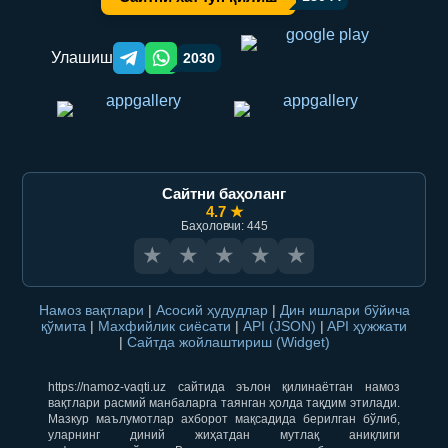
Улашиш
2030
Telegram orqali ulashish
WhatsApp orqali ulashish
Сайтни баҳоланг
4.7 ★
Баҳоловчи: 445
★
★
★
★
★
Намоз вақтлари
|
Асосий ҳудудлар
|
Дин ишлари бўйича
қўмита
|
Махфийлик сиёсати
|
API (JSON)
|
API ҳужжати
|
Сайтда жойлаштириш (Widget)
https://namoz-vaqti.uz сайтида эълон қилинаётган намоз
вақтлари расмий манбаларга таянган ҳолда тақдим этилади.
Мазкур маълумотлар ахборот мақсадида берилган бўлиб,
уларнинг диний жиҳатдан мутлақ аниқлиги