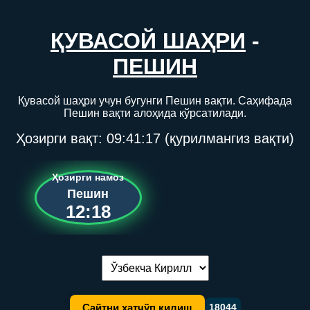
ҚУВАСОЙ ШАҲРИ
-
ПЕШИН
Қувасой шаҳри учун бугунги Пешин вақти. Саҳифада
Пешин вақти алоҳида кўрсатилади.
Ҳозирги вақт:
09:41:17
(қурилмангиз вақти)
Ҳозирги намоз
Пешин
12:18
Тилни алмаштириш:
Сайтни хатчўп қилиш
18044