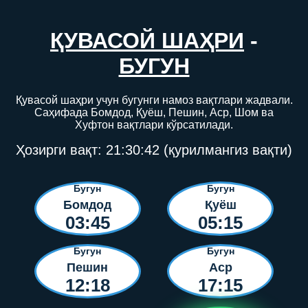
ҚУВАСОЙ ШАҲРИ
-
БУГУН
Қувасой шаҳри учун бугунги намоз вақтлари жадвали.
Саҳифада Бомдод, Қуёш, Пешин, Аср, Шом ва
Хуфтон вақтлари кўрсатилади.
Ҳозирги вақт:
21:30:42
(қурилмангиз вақти)
Бугун
Бугун
Бомдод
Қуёш
03:45
05:15
Бугун
Бугун
Пешин
Аср
12:18
17:15