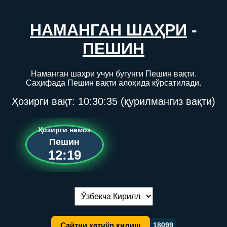
НАМАНГАН ШАҲРИ
-
ПЕШИН
Наманган шаҳри учун бугунги Пешин вақти.
Саҳифада Пешин вақти алоҳида кўрсатилади.
Ҳозирги вақт:
10:30:35
(қурилмангиз вақти)
Ҳозирги намоз
Пешин
12:19
Тилни алмаштириш:
Сайтни хатчўп қилиш
18099