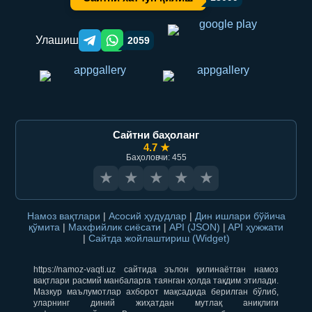
Улашиш
2059
Telegram orqali ulashish
WhatsApp orqali ulashish
Сайтни баҳоланг
4.7 ★
Баҳоловчи: 455
★
★
★
★
★
Намоз вақтлари
|
Асосий ҳудудлар
|
Дин ишлари бўйича
қўмита
|
Махфийлик сиёсати
|
API (JSON)
|
API ҳужжати
|
Сайтда жойлаштириш (Widget)
https://namoz-vaqti.uz сайтида эълон қилинаётган намоз
вақтлари расмий манбаларга таянган ҳолда тақдим этилади.
Мазкур маълумотлар ахборот мақсадида берилган бўлиб,
уларнинг диний жиҳатдан мутлақ аниқлиги