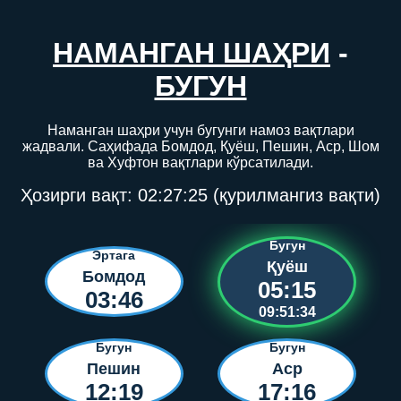
НАМАНГАН ШАҲРИ
-
БУГУН
Наманган шаҳри учун бугунги намоз вақтлари
жадвали. Саҳифада Бомдод, Қуёш, Пешин, Аср, Шом
ва Хуфтон вақтлари кўрсатилади.
Ҳозирги вақт:
02:27:25
(қурилмангиз вақти)
Бугун
Эртага
Қуёш
Бомдод
05:15
03:46
09:51:34
Бугун
Бугун
Пешин
Аср
12:19
17:16