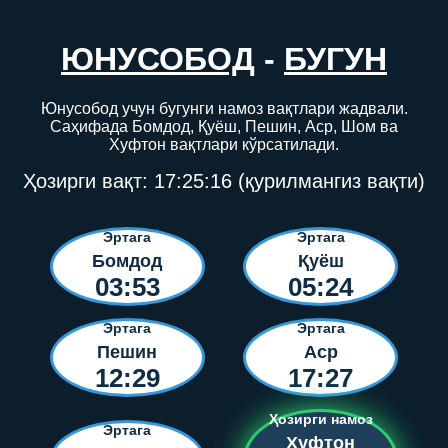
ЮНУСОБОД
-
БУГУН
Юнусобод учун бугунги намоз вақтлари жадвали.
Саҳифада Бомдод, Қуёш, Пешин, Аср, Шом ва
Хуфтон вақтлари кўрсатилади.
Ҳозирги вақт:
17:25:16
(қурилмангиз вақти)
Эртага
Эртага
Бомдод
Қуёш
03:53
05:24
Эртага
Эртага
Пешин
Аср
12:29
17:27
Ҳозирги намоз
Эртага
Хуфтон