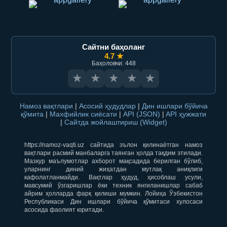
Сайтни баҳоланг
4.7 ★
Баҳоловчи: 448
★
★
★
★
★
Намоз вақтлари
|
Асосий ҳудудлар
|
Дин ишлари бўйича
қўмита
|
Махфийлик сиёсати
|
API (JSON)
|
API ҳужжати
|
Сайтда жойлаштириш (Widget)
https://namoz-vaqti.uz сайтида эълон қилинаётган намоз
вақтлари расмий манбаларга таянган ҳолда тақдим этилади.
Мазкур маълумотлар ахборот мақсадида берилган бўлиб,
уларнинг диний жиҳатдан мутлақ аниқлиги
кафолатланмайди. Вақтлар ҳудуд, ҳисоблаш усули,
мавсумий ўзгаришлар ёки техник янгиланишлар сабаб
айрим ҳолларда фарқ қилиши мумкин. Лойиҳа Ўзбекистон
Республикаси Дин ишлари бўйича қўмитаси хулосаси
асосида фаолият юритади.