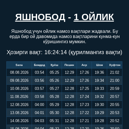
ЯШНОБОД
-
1 ОЙЛИК
Яшнобод учун ойлик намоз вақтлари жадвали. Бу
ерда бир ой давомида намоз вақтларини кунма-кун
кўришингиз мумкин.
Ҳозирги вақт:
16:24:14
(қурилмангиз вақти)
Sana
Бомдод
Қуёш
Пешин
Аср
Шом
Хуфтон
08.08.2026
03:54
05:25
12:29
17:26
19:36
21:02
09.08.2026
03:56
05:26
12:29
17:26
19:34
21:00
10.08.2026
03:57
05:27
12:28
17:25
19:33
20:59
11.08.2026
03:58
05:28
12:28
17:24
19:32
20:57
12.08.2026
04:00
05:29
12:28
17:23
19:30
20:55
13.08.2026
04:01
05:30
12:28
17:22
19:29
20:53
14.08.2026
04:03
05:31
12:28
17:21
19:28
20:52
15.08.2026
04:04
05:32
12:28
17:20
19:26
20:50