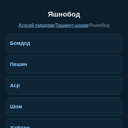
Яшнобод
Асосий ҳудудлар
/
Тошкент шаҳри
/
Яшнобод
Бомдод
Пешин
Аср
Шом
Хуфтон