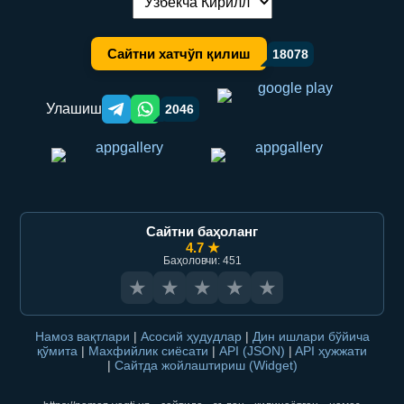
Тилни алмаштириш:
Сайтни хатчўп қилиш
18078
Улашиш
2046
Telegram orqali ulashish
WhatsApp orqali ulashish
Сайтни баҳоланг
4.7 ★
Баҳоловчи: 451
★
★
★
★
★
Намоз вақтлари
|
Асосий ҳудудлар
|
Дин ишлари бўйича
қўмита
|
Махфийлик сиёсати
|
API (JSON)
|
API ҳужжати
|
Сайтда жойлаштириш (Widget)