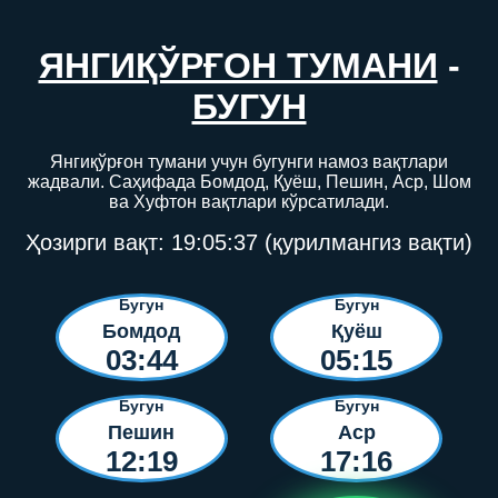
ЯНГИҚЎРҒОН ТУМАНИ
-
БУГУН
Янгиқўрғон тумани учун бугунги намоз вақтлари
жадвали. Саҳифада Бомдод, Қуёш, Пешин, Аср, Шом
ва Хуфтон вақтлари кўрсатилади.
Ҳозирги вақт:
19:05:37
(қурилмангиз вақти)
Бугун
Бугун
Бомдод
Қуёш
03:44
05:15
Бугун
Бугун
Пешин
Аср
12:19
17:16