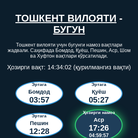
ТОШКЕНТ ВИЛОЯТИ
-
БУГУН
Тошкент вилояти учун бугунги намоз вақтлари
жадвали. Саҳифада Бомдод, Қуёш, Пешин, Аср, Шом
ва Хуфтон вақтлари кўрсатилади.
Ҳозирги вақт:
14:34:02
(қурилмангиз вақти)
Эртага
Эртага
Бомдод
Қуёш
03:57
05:27
Ҳозирги намоз
Эртага
Аср
Пешин
17:26
12:28
04:59:57