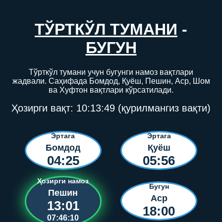
ТЎРТКЎЛ ТУМАНИ
-
БУГУН
Тўрткўл тумани учун бугунги намоз вақтлари
жадвали. Саҳифада Бомдод, Қуёш, Пешин, Аср, Шом
ва Хуфтон вақтлари кўрсатилади.
Ҳозирги вақт:
10:13:49
(қурилмангиз вақти)
Эртага
Эртага
Бомдод
Қуёш
04:25
05:56
Ҳозирги намоз
Бугун
Пешин
Аср
13:01
18:00
07:46:10