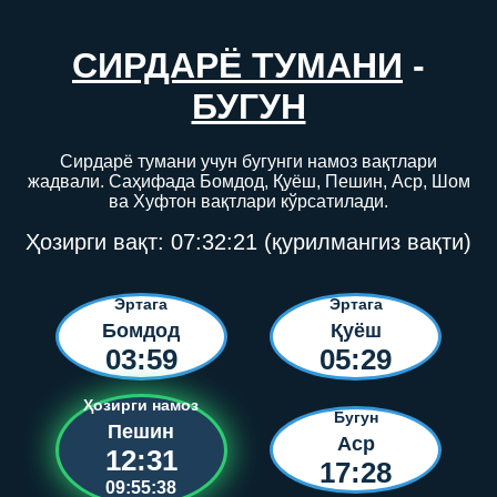
СИРДАРЁ ТУМАНИ
-
БУГУН
Сирдарё тумани учун бугунги намоз вақтлари
жадвали. Саҳифада Бомдод, Қуёш, Пешин, Аср, Шом
ва Хуфтон вақтлари кўрсатилади.
Ҳозирги вақт:
07:32:22
(қурилмангиз вақти)
Эртага
Эртага
Бомдод
Қуёш
03:59
05:29
Ҳозирги намоз
Бугун
Пешин
Аср
12:31
17:28
09:55:37