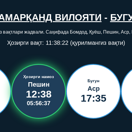
АМАРҚАНД ВИЛОЯТИ
-
БУГ
з вақтлари жадвали. Саҳифада Бомдод, Қуёш, Пешин, Аср,
Ҳозирги вақт:
11:38:23
(қурилмангиз вақти)
Ҳозирги намоз
Бугун
Пешин
Аср
12:38
17:35
05:56:36