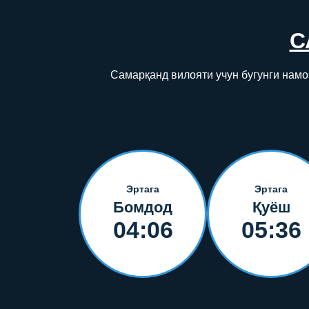
С
Самарқанд вилояти учун бугунги намо
Эртага
Эртага
Бомдод
Қуёш
04:06
05:36