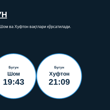
УН
 Шом ва Хуфтон вақтлари кўрсатилади.
Бугун
Бугун
Шом
Хуфтон
19:43
21:09