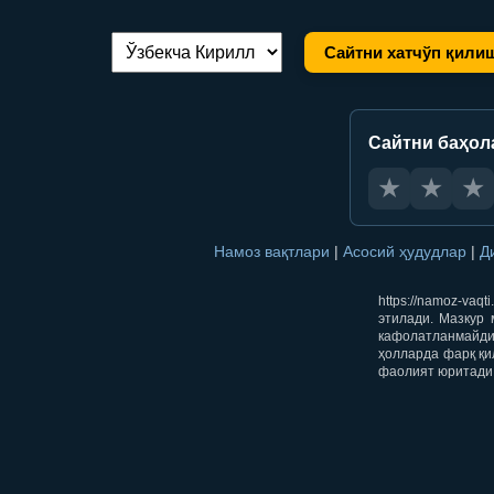
Сайтни хатчўп қили
Тилни алмаштириш:
Сайтни баҳол
★
★
★
Намоз вақтлари
|
Асосий ҳудудлар
|
Д
https://namoz-va
этилади. Мазкур 
кафолатланмайди.
ҳолларда фарқ қи
фаолият юритади