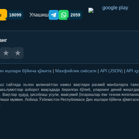
Улашиш
ш
18099
2059
Telegram orqali ulashish
WhatsApp orqali ulashish
анг
★
★
ин ишлари бўйича қўмита
|
Махфийлик сиёсати
|
API (JSON)
|
API ҳ
qti.uz сайтида эълон қилинаётган намоз вақтлари расмий манбаларга тая
маълумотлар ахборот мақсадида берилган бўлиб, уларнинг диний жиҳатда
 Вақтлар ҳудуд, ҳисоблаш усули, мавсумий ўзгаришлар ёки техник янгилан
лиши мумкин. Лойиҳа Ўзбекистон Республикаси Дин ишлари бўйича қўмитаси
.