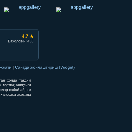
4.7 ★
Баҳоловчи: 456
ужжати
|
Сайтда жойлаштириш (Widget)
нган ҳолда тақдим
н мутлақ аниқлиги
ишлар сабаб айрим
 хулосаси асосида