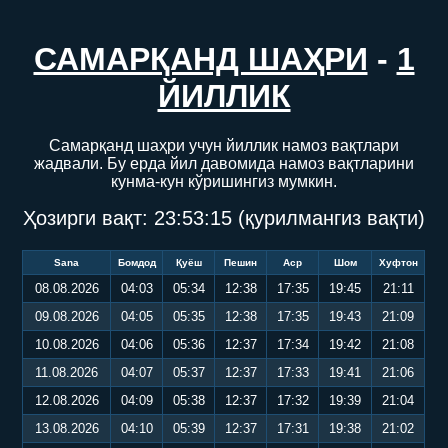
САМАРҚАНД ШАҲРИ
-
1
ЙИЛЛИК
Самарқанд шаҳри учун йиллик намоз вақтлари
жадвали. Бу ерда йил давомида намоз вақтларини
кунма-кун кўришингиз мумкин.
Ҳозирги вақт:
23:53:16
(қурилмангиз вақти)
Sana
Бомдод
Қуёш
Пешин
Аср
Шом
Хуфтон
08.08.2026
04:03
05:34
12:38
17:35
19:45
21:11
09.08.2026
04:05
05:35
12:38
17:35
19:43
21:09
10.08.2026
04:06
05:36
12:37
17:34
19:42
21:08
11.08.2026
04:07
05:37
12:37
17:33
19:41
21:06
12.08.2026
04:09
05:38
12:37
17:32
19:39
21:04
13.08.2026
04:10
05:39
12:37
17:31
19:38
21:02