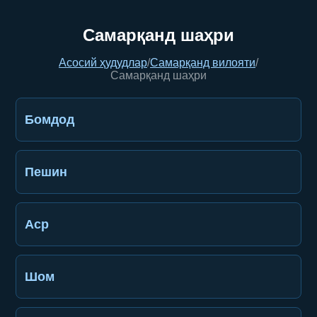
Самарқанд шаҳри
Асосий ҳудудлар
/
Самарқанд вилояти
/
Самарқанд шаҳри
Бомдод
Пешин
Аср
Шом