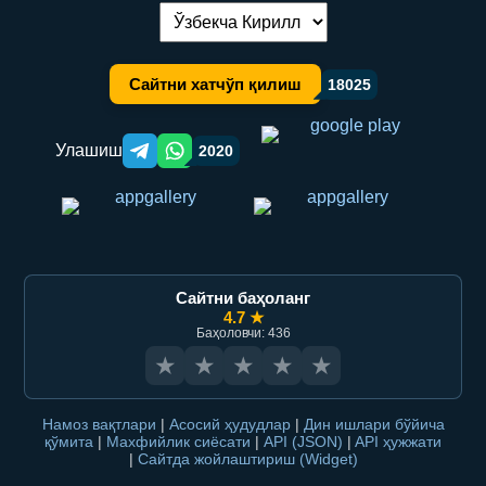
Тилни алмаштириш:
Сайтни хатчўп қилиш
18025
Улашиш
2020
Telegram orqali ulashish
WhatsApp orqali ulashish
Сайтни баҳоланг
4.7 ★
Баҳоловчи: 436
★
★
★
★
★
Намоз вақтлари
|
Асосий ҳудудлар
|
Дин ишлари бўйича
қўмита
|
Махфийлик сиёсати
|
API (JSON)
|
API ҳужжати
|
Сайтда жойлаштириш (Widget)