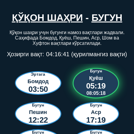
ҚЎҚОН ШАҲРИ
-
БУГУН
Қўқон шаҳри учун бугунги намоз вақтлари жадвали.
Саҳифада Бомдод, Қуёш, Пешин, Аср, Шом ва
Хуфтон вақтлари кўрсатилади.
Ҳозирги вақт:
04:16:41
(қурилмангиз вақти)
Бугун
Эртага
Қуёш
Бомдод
05:19
03:50
08:05:18
Бугун
Бугун
Пешин
Аср
12:22
17:19
Бугун
Бугун