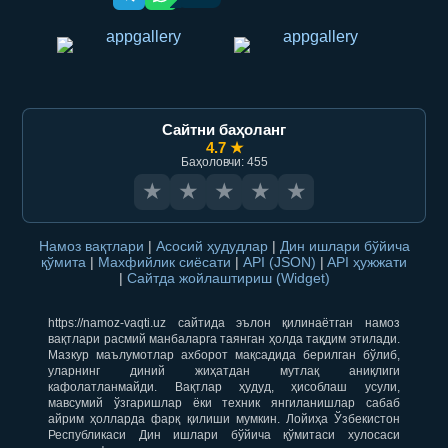
Сайтни баҳоланг
4.7 ★
Баҳоловчи: 455
★
★
★
★
★
Намоз вақтлари
|
Асосий ҳудудлар
|
Дин ишлари бўйича
қўмита
|
Махфийлик сиёсати
|
API (JSON)
|
API ҳужжати
|
Сайтда жойлаштириш (Widget)
https://namoz-vaqti.uz сайтида эълон қилинаётган намоз
вақтлари расмий манбаларга таянган ҳолда тақдим этилади.
Мазкур маълумотлар ахборот мақсадида берилган бўлиб,
уларнинг диний жиҳатдан мутлақ аниқлиги
кафолатланмайди. Вақтлар ҳудуд, ҳисоблаш усули,
мавсумий ўзгаришлар ёки техник янгиланишлар сабаб
айрим ҳолларда фарқ қилиши мумкин. Лойиҳа Ўзбекистон
Республикаси Дин ишлари бўйича қўмитаси хулосаси