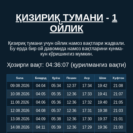
ҚИЗИРИҚ ТУМАНИ
-
1
ОЙЛИК
Қизириқ тумани учун ойлик намоз вақтлари жадвали.
Бу ерда бир ой давомида намоз вақтларини кунма-
кун кўришингиз мумкин.
Ҳозирги вақт:
04:36:07
(қурилмангиз вақти)
Sana
Бомдод
Қуёш
Пешин
Аср
Шом
Хуфтон
09.08.2026
04:04
05:34
12:37
17:34
19:42
21:08
10.08.2026
04:05
05:35
12:36
17:33
19:41
21:07
11.08.2026
04:06
05:36
12:36
17:32
19:40
21:05
12.08.2026
04:08
05:37
12:36
17:31
19:38
21:03
13.08.2026
04:09
05:38
12:36
17:30
19:37
21:01
14.08.2026
04:11
05:39
12:36
17:29
19:36
21:00