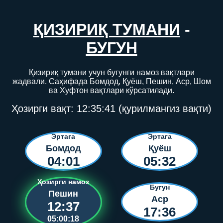
ҚИЗИРИҚ ТУМАНИ
-
БУГУН
Қизириқ тумани учун бугунги намоз вақтлари
жадвали. Саҳифада Бомдод, Қуёш, Пешин, Аср, Шом
ва Хуфтон вақтлари кўрсатилади.
Ҳозирги вақт:
12:35:41
(қурилмангиз вақти)
Эртага
Эртага
Бомдод
Қуёш
04:01
05:32
Ҳозирги намоз
Бугун
Пешин
Аср
12:37
17:36
05:00:18