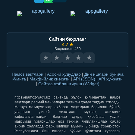
Сайтни баҳоланг
4.7 ★
Баҳоловчи: 430
★
★
★
★
★
Намоз вақтлари
|
Асосий ҳудудлар
|
Дин ишлари бўйича
қўмита
|
Махфийлик сиёсати
|
API (JSON)
|
API ҳужжати
|
Сайтда жойлаштириш (Widget)
https://namoz-vaqti.uz сайтида эълон қилинаётган намоз
вақтлари расмий манбаларга таянган ҳолда тақдим этилади.
Мазкур маълумотлар ахборот мақсадида берилган бўлиб,
уларнинг диний жиҳатдан мутлақ аниқлиги
кафолатланмайди. Вақтлар ҳудуд, ҳисоблаш усули,
мавсумий ўзгаришлар ёки техник янгиланишлар сабаб
айрим ҳолларда фарқ қилиши мумкин. Лойиҳа Ўзбекистон
Республикаси Дин ишлари бўйича қўмитаси хулосаси