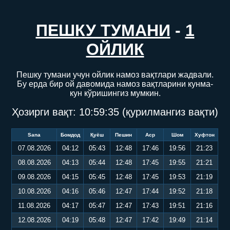
ПЕШКУ ТУМАНИ
-
1
ОЙЛИК
Пешку тумани учун ойлик намоз вақтлари жадвали.
Бу ерда бир ой давомида намоз вақтларини кунма-
кун кўришингиз мумкин.
Ҳозирги вақт:
10:59:36
(қурилмангиз вақти)
Sana
Бомдод
Қуёш
Пешин
Аср
Шом
Хуфтон
07.08.2026
04:12
05:43
12:48
17:46
19:56
21:23
08.08.2026
04:13
05:44
12:48
17:45
19:55
21:21
09.08.2026
04:15
05:45
12:48
17:45
19:53
21:19
10.08.2026
04:16
05:46
12:47
17:44
19:52
21:18
11.08.2026
04:17
05:47
12:47
17:43
19:51
21:16
12.08.2026
04:19
05:48
12:47
17:42
19:49
21:14