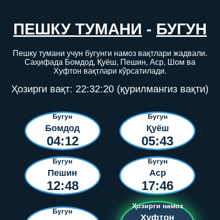
ПЕШКУ ТУМАНИ
-
БУГУН
Пешку тумани учун бугунги намоз вақтлари жадвали.
Саҳифада Бомдод, Қуёш, Пешин, Аср, Шом ва
Хуфтон вақтлари кўрсатилади.
Ҳозирги вақт:
22:32:20
(қурилмангиз вақти)
Бугун
Бугун
Бомдод
Қуёш
04:12
05:43
Бугун
Бугун
Пешин
Аср
12:48
17:46
Ҳозирги намоз
Бугун
Хуфтон