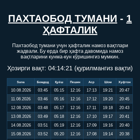
ПАХТАОБОД ТУМАНИ
-
1
ҲАФТАЛИК
Пахтаобод тумани учун ҳафталик намоз вақтлари
жадвали. Бу ерда бир ҳафта давомида намоз
вақтларини кунма-кун кўришингиз мумкин.
Ҳозирги вақт:
04:14:21
(қурилмангиз вақти)
Sana
Бомдод
Қуёш
Пешин
Аср
Шом
Хуфтон
10.08.2026
03:45
05:15
12:16
17:13
19:21
20:47
11.08.2026
03:46
05:16
12:16
17:12
19:20
20:45
12.08.2026
03:48
05:17
12:16
17:11
19:18
20:43
13.08.2026
03:49
05:18
12:16
17:10
19:17
20:41
14.08.2026
03:51
05:19
12:16
17:09
19:16
20:40
15.08.2026
03:52
05:20
12:16
17:08
19:14
20:38