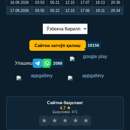
16.08.2026
03:53
05:21
12:15
17:07
19:13
20:36
17.08.2026
03:55
05:22
12:15
17:06
19:11
20:34
Тилни алмаштириш:
Сайтни хатчўп қилиш
18156
Улашиш
2088
Telegram orqali ulashish
WhatsApp orqali ulashish
Сайтни баҳоланг
4.7 ★
Баҳоловчи: 471
★
★
★
★
★