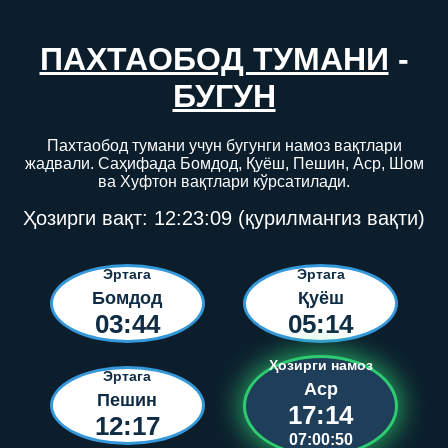
ПАХТАОБОД ТУМАНИ
-
БУГУН
Пахтаобод тумани учун бугунги намоз вақтлари
жадвали. Саҳифада Бомдод, Қуёш, Пешин, Аср, Шом
ва Хуфтон вақтлари кўрсатилади.
Ҳозирги вақт:
12:23:09
(қурилмангиз вақти)
Эртага
Эртага
Бомдод
Қуёш
03:44
05:14
Ҳозирги намоз
Эртага
Аср
Пешин
17:14
12:17
07:00:50