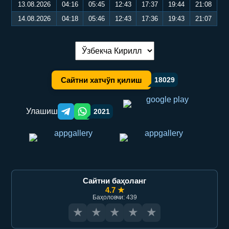
13.08.2026
04:16
05:45
12:43
17:37
19:44
21:08
14.08.2026
04:18
05:46
12:43
17:36
19:43
21:07
Тилни алмаштириш:
Сайтни хатчўп қилиш
18029
Улашиш
2021
Telegram orqali ulashish
WhatsApp orqali ulashish
Сайтни баҳоланг
4.7 ★
Баҳоловчи: 439
★
★
★
★
★