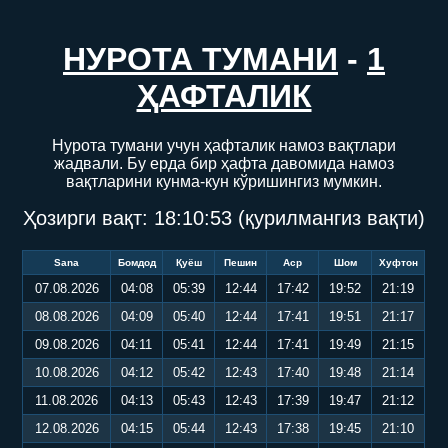
НУРОТА ТУМАНИ
-
1
ҲАФТАЛИК
Нурота тумани учун ҳафталик намоз вақтлари
жадвали. Бу ерда бир ҳафта давомида намоз
вақтларини кунма-кун кўришингиз мумкин.
Ҳозирги вақт:
18:10:53
(қурилмангиз вақти)
Sana
Бомдод
Қуёш
Пешин
Аср
Шом
Хуфтон
07.08.2026
04:08
05:39
12:44
17:42
19:52
21:19
08.08.2026
04:09
05:40
12:44
17:41
19:51
21:17
09.08.2026
04:11
05:41
12:44
17:41
19:49
21:15
10.08.2026
04:12
05:42
12:43
17:40
19:48
21:14
11.08.2026
04:13
05:43
12:43
17:39
19:47
21:12
12.08.2026
04:15
05:44
12:43
17:38
19:45
21:10