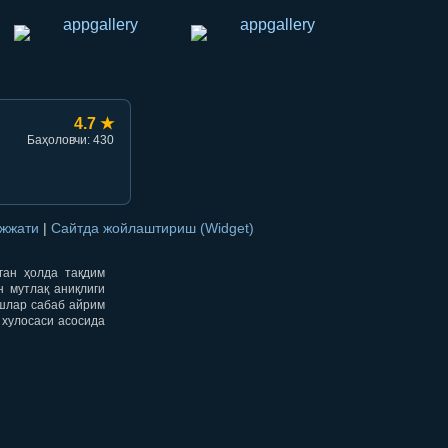
4.7 ★
Баҳоловчи: 430
ужжати
|
Сайтда жойлаштириш (Widget)
нган ҳолда тақдим
н мутлақ аниқлиги
ишлар сабаб айрим
 хулосаси асосида