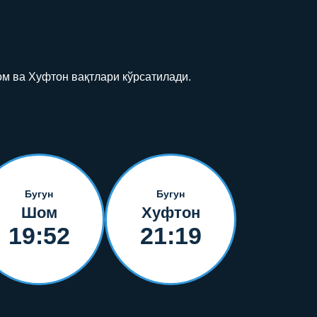
ом ва Хуфтон вақтлари кўрсатилади.
Бугун
Бугун
Шом
Хуфтон
19:52
21:19