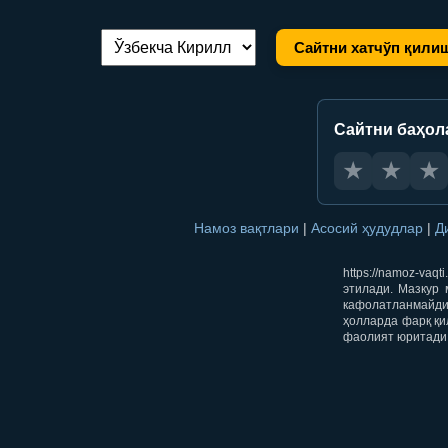
Сайтни хатчўп қили
Тилни алмаштириш:
Сайтни баҳол
★
★
★
Намоз вақтлари
|
Асосий ҳудудлар
|
Д
https://namoz-va
этилади. Мазкур 
кафолатланмайди.
ҳолларда фарқ қи
фаолият юритади