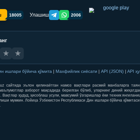
Улашиш
ш
18005
2006
Telegram orqali ulashish
WhatsApp orqali ulashish
анг
★
★
ин ишлари бўйича қўмита
|
Махфийлик сиёсати
|
API (JSON)
|
API ҳ
qti.uz сайтида эълон қилинаётган намоз вақтлари расмий манбаларга тая
маълумотлар ахборот мақсадида берилган бўлиб, уларнинг диний жиҳатда
 Вақтлар ҳудуд, ҳисоблаш усули, мавсумий ўзгаришлар ёки техник янгилан
лиши мумкин. Лойиҳа Ўзбекистон Республикаси Дин ишлари бўйича қўмитаси
.