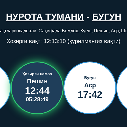
НУРОТА ТУМАНИ
-
БУГУН
вақтлари жадвали. Саҳифада Бомдод, Қуёш, Пешин, Аср, Ш
Ҳозирги вақт:
12:13:10
(қурилмангиз вақти)
Ҳозирги намоз
Бугун
Пешин
Аср
12:44
17:42
05:28:49