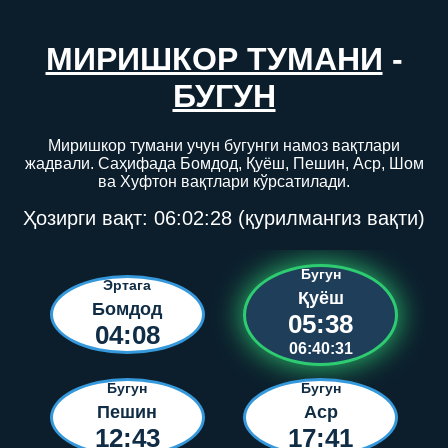
МИРИШКОР ТУМАНИ
-
БУГУН
Миришкор тумани учун бугунги намоз вақтлари
жадвали. Саҳифада Бомдод, Қуёш, Пешин, Аср, Шом
ва Хуфтон вақтлари кўрсатилади.
Ҳозирги вақт:
06:02:28
(қурилмангиз вақти)
Бугун
Эртага
Қуёш
Бомдод
05:38
04:08
06:40:31
Бугун
Бугун
Пешин
Аср
12:43
17:41