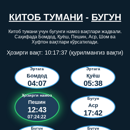
КИТОБ ТУМАНИ
-
БУГУН
Китоб тумани учун бугунги намоз вақтлари жадвали.
Саҳифада Бомдод, Қуёш, Пешин, Аср, Шом ва
Хуфтон вақтлари кўрсатилади.
Ҳозирги вақт:
10:17:38
(қурилмангиз вақти)
Эртага
Эртага
Бомдод
Қуёш
04:07
05:38
Ҳозирги намоз
Бугун
Пешин
Аср
12:43
17:42
07:24:21
Бугун
Бугун