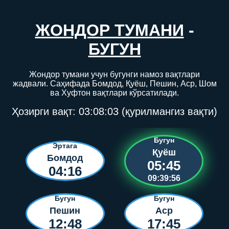
ЖОНДОР ТУМАНИ
-
БУГУН
Жондор тумани учун бугунги намоз вақтлари
жадвали. Саҳифада Бомдод, Қуёш, Пешин, Аср, Шом
ва Хуфтон вақтлари кўрсатилади.
Ҳозирги вақт:
03:08:03
(қурилмангиз вақти)
Бугун
Эртага
Қуёш
Бомдод
05:45
04:16
09:39:56
Бугун
Бугун
Пешин
Аср
12:48
17:45