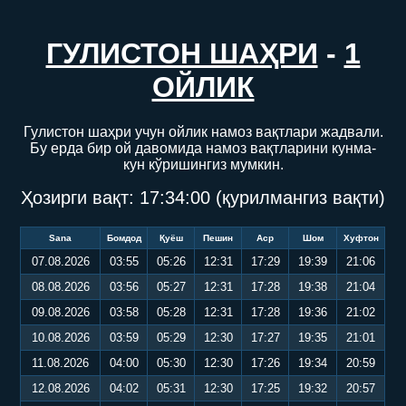
ГУЛИСТОН ШАҲРИ
-
1
ОЙЛИК
Гулистон шаҳри учун ойлик намоз вақтлари жадвали.
Бу ерда бир ой давомида намоз вақтларини кунма-
кун кўришингиз мумкин.
Ҳозирги вақт:
17:34:01
(қурилмангиз вақти)
Sana
Бомдод
Қуёш
Пешин
Аср
Шом
Хуфтон
07.08.2026
03:55
05:26
12:31
17:29
19:39
21:06
08.08.2026
03:56
05:27
12:31
17:28
19:38
21:04
09.08.2026
03:58
05:28
12:31
17:28
19:36
21:02
10.08.2026
03:59
05:29
12:30
17:27
19:35
21:01
11.08.2026
04:00
05:30
12:30
17:26
19:34
20:59
12.08.2026
04:02
05:31
12:30
17:25
19:32
20:57