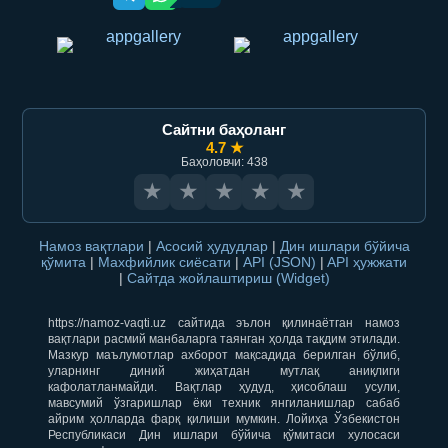
Сайтни баҳоланг
4.7 ★
Баҳоловчи: 438
★
★
★
★
★
Намоз вақтлари
|
Асосий ҳудудлар
|
Дин ишлари бўйича
қўмита
|
Махфийлик сиёсати
|
API (JSON)
|
API ҳужжати
|
Сайтда жойлаштириш (Widget)
https://namoz-vaqti.uz сайтида эълон қилинаётган намоз
вақтлари расмий манбаларга таянган ҳолда тақдим этилади.
Мазкур маълумотлар ахборот мақсадида берилган бўлиб,
уларнинг диний жиҳатдан мутлақ аниқлиги
кафолатланмайди. Вақтлар ҳудуд, ҳисоблаш усули,
мавсумий ўзгаришлар ёки техник янгиланишлар сабаб
айрим ҳолларда фарқ қилиши мумкин. Лойиҳа Ўзбекистон
Республикаси Дин ишлари бўйича қўмитаси хулосаси