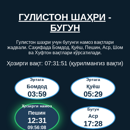
ГУЛИСТОН ШАҲРИ
-
БУГУН
Гулистон шаҳри учун бугунги намоз вақтлари
жадвали. Саҳифада Бомдод, Қуёш, Пешин, Аср, Шом
ва Хуфтон вақтлари кўрсатилади.
Ҳозирги вақт:
07:31:51
(қурилмангиз вақти)
Эртага
Эртага
Бомдод
Қуёш
03:59
05:29
Ҳозирги намоз
Бугун
Пешин
Аср
12:31
17:28
09:56:08