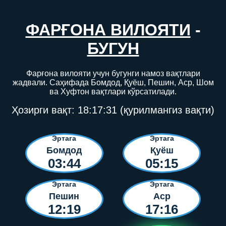
ФАРҒОНА ВИЛОЯТИ
-
БУГУН
Фарғона вилояти учун бугунги намоз вақтлари
жадвали. Саҳифада Бомдод, Қуёш, Пешин, Аср, Шом
ва Хуфтон вақтлари кўрсатилади.
Ҳозирги вақт:
18:17:31
(қурилмангиз вақти)
Эртага
Эртага
Бомдод
Қуёш
03:44
05:15
Эртага
Эртага
Пешин
Аср
12:19
17:16