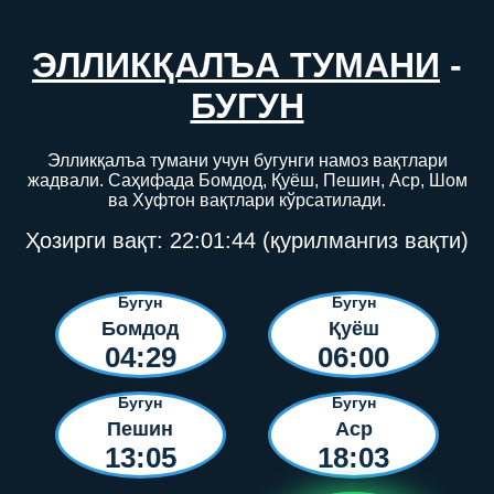
ЭЛЛИКҚАЛЪА ТУМАНИ
-
БУГУН
Элликқалъа тумани учун бугунги намоз вақтлари
жадвали. Саҳифада Бомдод, Қуёш, Пешин, Аср, Шом
ва Хуфтон вақтлари кўрсатилади.
Ҳозирги вақт:
22:01:44
(қурилмангиз вақти)
Бугун
Бугун
Бомдод
Қуёш
04:29
06:00
Бугун
Бугун
Пешин
Аср
13:05
18:03