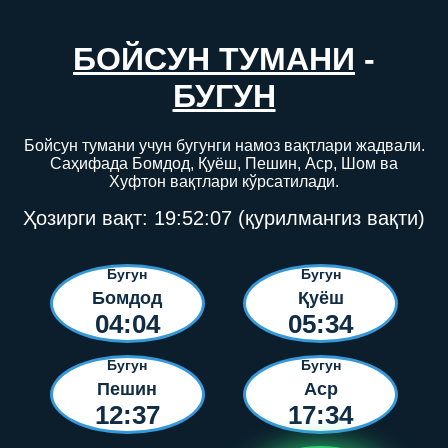
БОЙСУН ТУМАНИ
-
БУГУН
Бойсун тумани учун бугунги намоз вақтлари жадвали.
Саҳифада Бомдод, Қуёш, Пешин, Аср, Шом ва
Хуфтон вақтлари кўрсатилади.
Ҳозирги вақт:
19:52:07
(қурилмангиз вақти)
Бугун
Бугун
Бомдод
Қуёш
04:04
05:34
Бугун
Бугун
Пешин
Аср
12:37
17:34