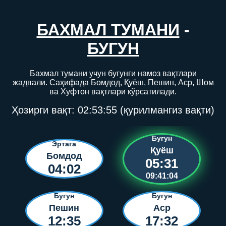
БАХМАЛ ТУМАНИ
-
БУГУН
Бахмал тумани учун бугунги намоз вақтлари
жадвали. Саҳифада Бомдод, Қуёш, Пешин, Аср, Шом
ва Хуфтон вақтлари кўрсатилади.
Ҳозирги вақт:
02:53:56
(қурилмангиз вақти)
Бугун
Эртага
Қуёш
Бомдод
05:31
04:02
09:41:03
Бугун
Бугун
Пешин
Аср
12:35
17:32