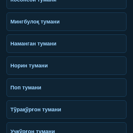
Мингбулоқ тумани
Наманган тумани
Норин тумани
Поп тумани
Тўрақўрғон тумани
Учқўрғон тумани