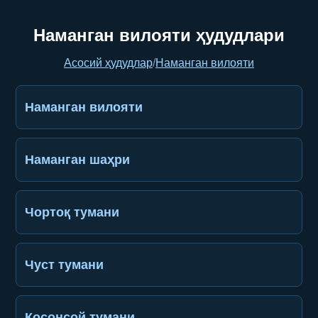
Наманган вилояти ҳудудлари
Асосий ҳудудлар
/
Наманган вилояти
Наманган вилояти
Наманган шаҳри
Чортоқ тумани
Чуст тумани
Косонсой тумани